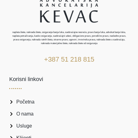
naplata štete, naknada štete, osiguranje banja luka, saobraćajne nesreće, pravo banja luka, advokat banja luka,
naplata potraživanja, kasko osiguranje, saobraćajni udesi, obligaciono pravo, porodično pravo, nasledno pravo,
prava osiguranja, naknada ratnih šteta, stvarno pravo, ugovori, imovinska prava, naknada štete u saobraćaju,
naknada materijalne štete, naknada štete od osiguranja
+387 51 218 815
Korisni linkovi
Početna
O nama
Usluge
Klijenti